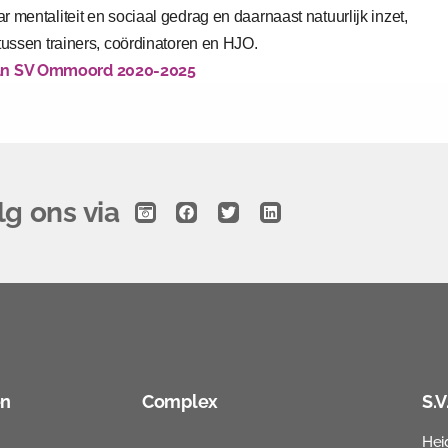
r mentaliteit en sociaal gedrag en daarnaast natuurlijk inzet,
 tussen trainers, coördinatoren en HJO.
lan SV Ommoord 2020-2025
lg ons via
en
Complex
S.
Hei