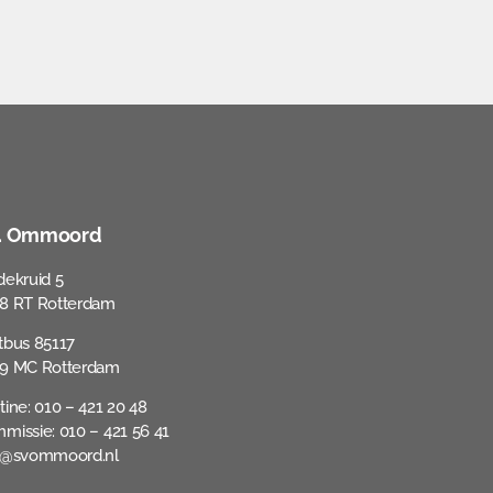
V. Ommoord
dekruid 5
8 RT Rotterdam
tbus 85117
9 MC Rotterdam
tine: 010 – 421 20 48
missie: 010 – 421 56 41
o@svommoord.nl