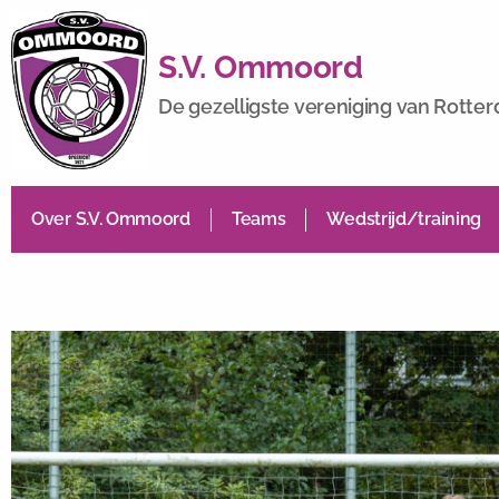
S.V. Ommoord
De gezelligste vereniging van Rotte
Over S.V. Ommoord
Teams
Wedstrijd/training