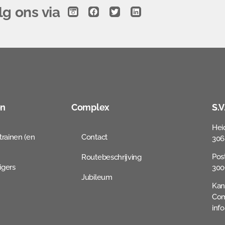
lg ons via
en
Complex
S.
Hei
trainen (en
Contact
306
Pos
Routebeschrijving
igers
300
Jubileum
Kan
Com
inf