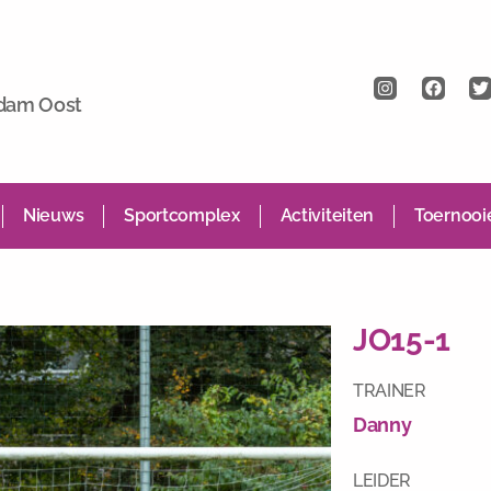
rdam Oost
Nieuws
Sportcomplex
Activiteiten
Toernooi
JO15-1
TRAINER
Danny
LEIDER