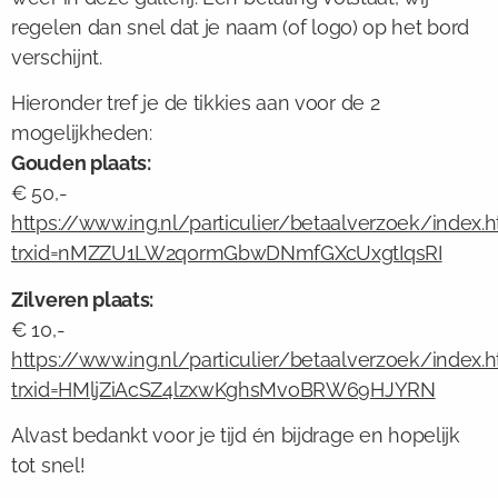
regelen dan snel dat je naam (of logo) op het bord
verschijnt.
Hieronder tref je de tikkies aan voor de 2
mogelijkheden:
Gouden plaats:
€ 50,-
https://www.ing.nl/particulier/betaalverzoek/index.
trxid=nMZZU1LW2q0rmGbwDNmfGXcUxgtIqsRI
Zilveren plaats:
€ 10,-
https://www.ing.nl/particulier/betaalverzoek/index.
trxid=HMljZiAcSZ4lzxwKghsMvoBRW69HJYRN
Alvast bedankt voor je tijd én bijdrage en hopelijk
tot snel!