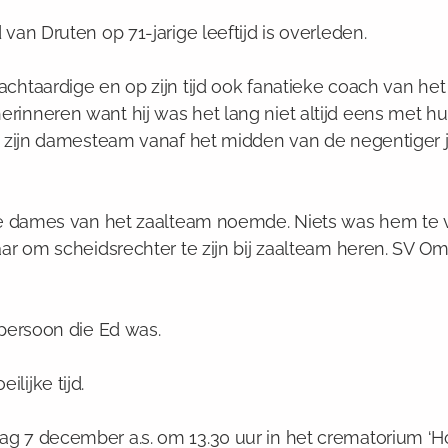
van Druten op 71-jarige leeftijd is overleden.
chtaardige en op zijn tijd ook fanatieke coach van het
inneren want hij was het lang niet altijd eens met hu
ft zijn damesteam vanaf het midden van de negentiger
de dames van het zaalteam noemde. Niets was hem te vee
aar om scheidsrechter te zijn bij zaalteam heren. SV O
 persoon die Ed was.
lijke tijd.
g 7 december a.s. om 13.30 uur in het crematorium ‘Ho