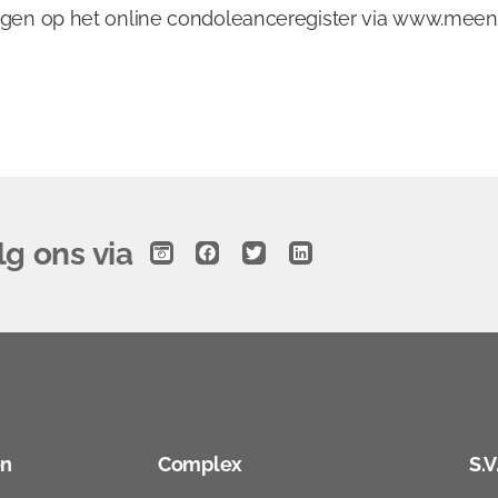
ngen op het online condoleanceregister via www.meenh
lg ons via
en
Complex
S.