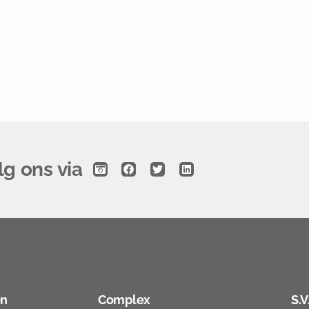
lg ons via
en
Complex
S.