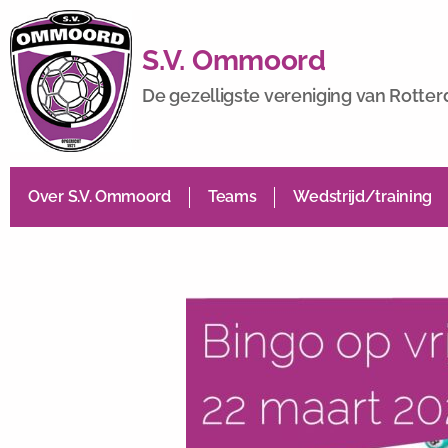
S.V. Ommoord
De gezelligste vereniging van Rotte
Over S.V. Ommoord
Teams
Wedstrijd/training