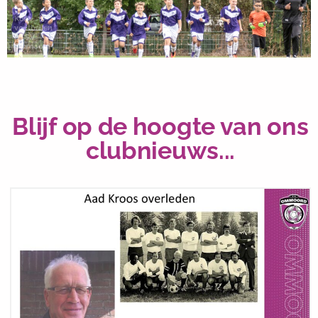
Kom
voetballen
bij S.V.
Ommoord
Klik
hier
Blijf op de hoogte van ons
clubnieuws...