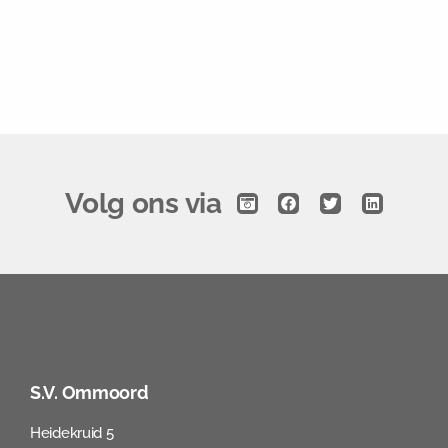
S.V. Ommoord bestaat al 100
jaar!
Volg ons via
S.V. Ommoord
Heidekruid 5